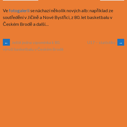
Ve
fotogalerii
se náchazí několik nových alb: například ze
soutředění v Jičíně a Nové Bystřici, z 80. let basketbalu v
Českém Brodě a další…
POST
←
Ještě jedna vzpomínka k 80.
U17 – statistiky
→
výročí basketbalu v Českém Brodě
NAVIGATION