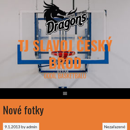
Skip
to
content
TJ SLAVOJ ČESKÝ
BROD
ODDÍL BASKETBALU
Nové fotky
9.1.2013
by
admin
Nezařazené