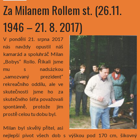
Za Milanem Rollem st. (26.11.
1946 – 21. 8. 2017)
V pondělí 21. srpna 2017
nás navždy opustil náš
kamarád a spoluhráč Milan
„Bobys“ Rollo. Říkali jsme
mu s nadsázkou
„samozvaný prezident“
rekreačního oddílu, ale ve
skutečnosti jsme ho za
skutečného šéfa považovali
spontánně, protože jím
prostě celou tu dobu byl.
Milan byl skvělý přítel, asi
nejlepší pivot všech dob s výškou pod 170 cm, šikovný