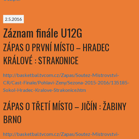
2.5.2016
Záznam finále U12G
ZÁPAS O PRVNÍ MÍSTO – HRADEC
KRÁLOVÉ : STRAKONICE
http://basketbal.tvcom.cz/Zapas/Soutez-Mistrovstvi-
CR/Cast-Finale/Pohlavi-Zeny/Sezona-2015-2016/135185-
Sokol-Hradec-Kralove-Strakonice.htm
ZÁPAS O TŘETÍ MÍSTO – JIČÍN : ŽABINY
BRNO
http://basketbal.tvcom.cz/Zapas/Soutez-Mistrovstvi-