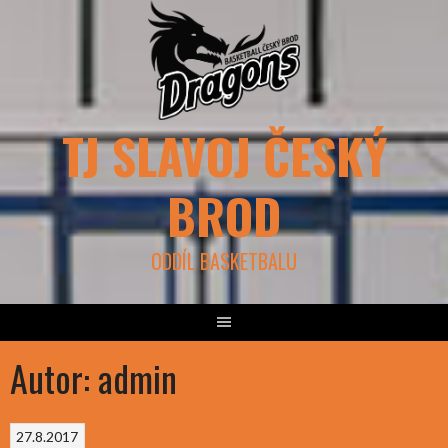
Skip
to
content
TJ SLAVOJ ČESKÝ
BROD
ODDÍL BASKETBALU
Autor:
admin
27.8.2017