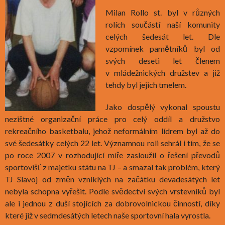
Milan Rollo st. byl v různých
rolích součástí naší komunity
celých šedesát let. Dle
vzpomínek pamětníků byl od
svých deseti let členem
v mládežnických družstev a již
tehdy byl jejich tmelem.
Jako dospělý vykonal spoustu
nezištné organizační práce pro celý oddíl a družstvo
rekreačního basketbalu, jehož neformálním lídrem byl až do
své šedesátky celých 22 let. Významnou roli sehrál i tím, že se
po roce 2007 v rozhodující míře zasloužil o řešení převodů
sportovišť z majetku státu na TJ – a smazal tak problém, který
TJ Slavoj od změn vzniklých na začátku devadesátých let
nebyla schopna vyřešit. Podle svědectví svých vrstevníků byl
ale i jednou z duší stojících za dobrovolnickou činností, díky
které již v sedmdesátých letech naše sportovní hala vyrostla.