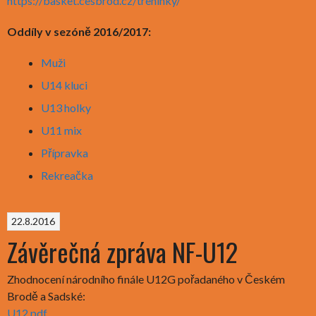
https://basket.cesbrod.cz/treninky/
Oddíly v sezóně 2016/2017:
Muži
U14 kluci
U13 holky
U11 mix
Přípravka
Rekreačka
22.8.2016
Závěrečná zpráva NF-U12
Zhodnocení národního finále U12G pořadaného v Českém
Brodě a Sadské:
U12.pdf