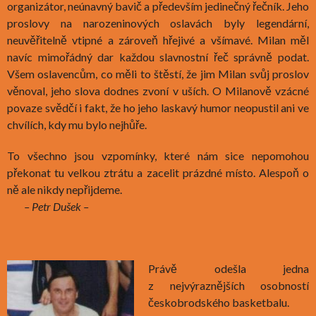
organizátor, neúnavný bavič a především jedinečný řečník. Jeho
proslovy na narozeninových oslavách byly legendární,
neuvěřitelně vtipné a zároveň hřejivé a všímavé. Milan měl
navíc mimořádný dar každou slavnostní řeč správně podat.
Všem oslavencům, co měli to štěstí, že jim Milan svůj proslov
věnoval, jeho slova dodnes zvoní v uších. O Milanově vzácné
povaze svědčí i fakt, že ho jeho laskavý humor neopustil ani ve
chvílích, kdy mu bylo nejhůře.
To všechno jsou vzpomínky, které nám sice nepomohou
překonat tu velkou ztrátu a zacelit prázdné místo. Alespoň o
ně ale nikdy nepřijdeme.
– Petr Dušek –
Právě odešla jedna
z nejvýraznějších osobností
českobrodského basketbalu.