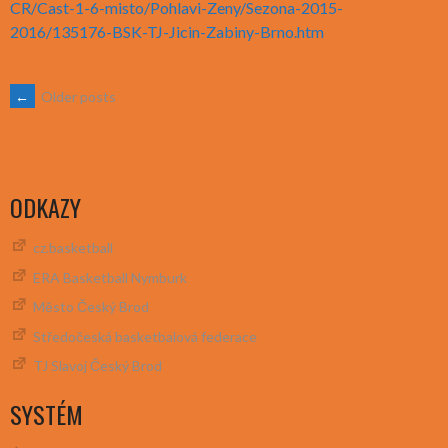
CR/Cast-1-6-misto/Pohlavi-Zeny/Sezona-2015-
2016/135176-BSK-TJ-Jicin-Zabiny-Brno.htm
POSTS
←
Older posts
NAVIGATION
ODKAZY
cz.basketball
ERA Basketball Nymburk
Město Český Brod
Středočeská basketbalová federace
TJ Slavoj Český Brod
SYSTÉM