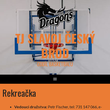
Skip
to
content
TJ SLAVOJ ČESKÝ
BROD
ODDÍL BASKETBALU
Rekreačka
Vedoucí družstva:
Petr Fischer, tel: 731 147 066, e-