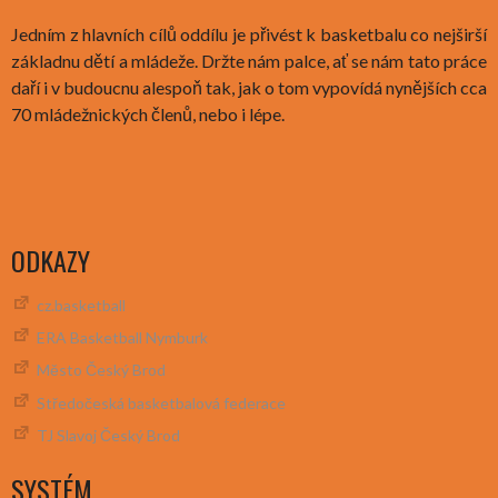
Jedním z hlavních cílů oddílu je přivést k basketbalu co nejširší
základnu dětí a mládeže. Držte nám palce, ať se nám tato práce
daří i v budoucnu alespoň tak, jak o tom vypovídá nynějších cca
70 mládežnických členů, nebo i lépe.
ODKAZY
cz.basketball
ERA Basketball Nymburk
Město Český Brod
Středočeská basketbalová federace
TJ Slavoj Český Brod
SYSTÉM