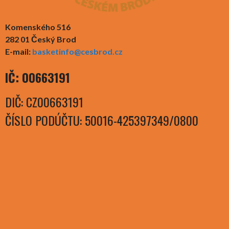
Komenského 516
282 01 Český Brod
E-mail:
basketinfo@cesbrod.cz
IČ: 00663191
DIČ: CZ00663191
ČÍSLO PODÚČTU: 50016-425397349/0800