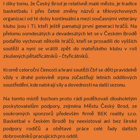
I díky tomu, že Český Brod je relativně malé město, je tradice
basketbalu i přes četné změny názvů a tělovýchovných
organizací od té doby kontinuální a mezi současnými veterány
klubu jsou i Ti, kteří ještě pamatují první generaci hráčů. Na
přelomu osmdesátých a devadesátých let se v Českém Brodě
podařilo vychovat několik hráčů, kteří se prosadili do vyšších
soutěží a nyní se vrátili zpět do mateřského klubu v roli
zkušených pětatřicátníků – čtyřicátníků.
Kromě celoroční činnosti a hraní soutěží čbf se děti pravidelně
vždy v druhé polovině srpna zúčastňují letních oddílových
soustředění, kde nabírají síly a dovednosti na další sezonu.
Na tomto místě bychom proto rádi poděkovali dlouholetým
poskytovatelům podpory, zejména Městu Český Brod, ze
soukromých sponzorů především firmě BEK reality s.r.o.
Basketbal v českém Brodě by neexistoval ani bez široké
podpory rodičů a obětavé práce celé řady dalších
dobrovolníků pracujících pro oddíl.