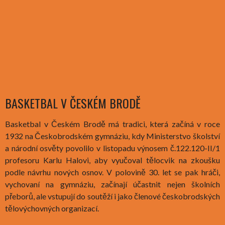
BASKETBAL V ČESKÉM BRODĚ
Basketbal v Českém Brodě má tradici, která začíná v roce
1932 na Českobrodském gymnáziu, kdy Ministerstvo školství
a národní osvěty povolilo v listopadu výnosem č.122.120-II/1
profesoru Karlu Halovi, aby vyučoval tělocvik na zkoušku
podle návrhu nových osnov. V polovině 30. let se pak hráči,
vychovaní na gymnáziu, začínají účastnit nejen školních
přeborů, ale vstupují do soutěží i jako členové českobrodských
tělovýchovných organizací.