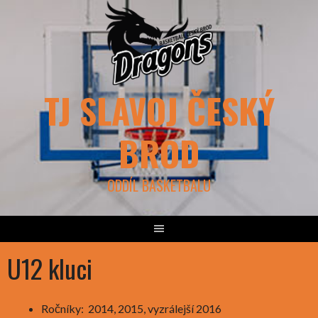
Skip
to
content
TJ SLAVOJ ČESKÝ
BROD
ODDÍL BASKETBALU
U12 kluci
Ročníky: 2014, 2015, vyzrálejší 2016