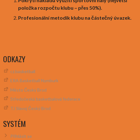
Pokrytí nákladů využití sportovní haly (největší
položka rozpočtu klubu – přes 50%).
Profesionální metodik klubu na částečný úvazek.
ODKAZY
cz.basketball
ERA Basketball Nymburk
Město Český Brod
Středočeská basketbalová federace
TJ Slavoj Český Brod
SYSTÉM
Přihlásit se