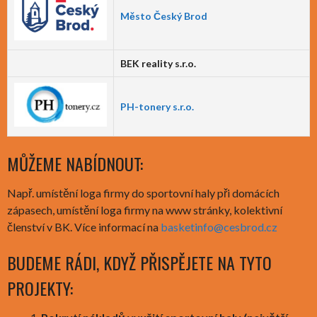
Město Český Brod
BEK reality s.r.o.
PH-tonery s.r.o.
MŮŽEME NABÍDNOUT:
Např. umístění loga firmy do sportovní haly při domácích
zápasech, umístění loga firmy na www stránky, kolektivní
členství v BK. Více informací na
basketinfo@cesbrod.cz
BUDEME RÁDI, KDYŽ PŘISPĚJETE NA TYTO
PROJEKTY: