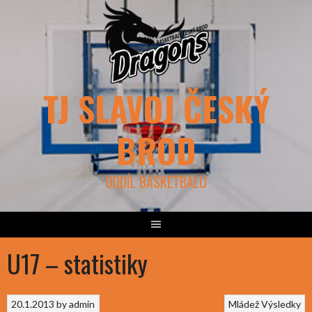
Skip
to
content
TJ SLAVOJ ČESKÝ
BROD
ODDÍL BASKETBALU
U17 – statistiky
20.1.2013
by
admin
Mládež
Výsledky