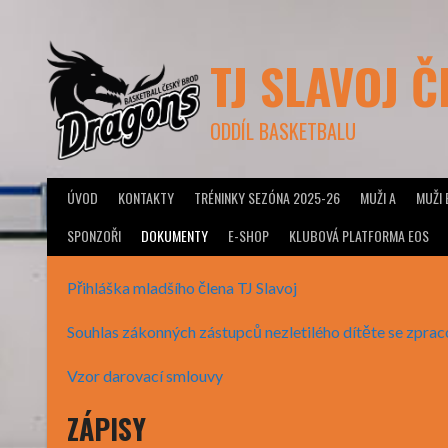
Skip
to
content
TJ SLAVOJ 
ODDÍL BASKETBALU
ÚVOD
KONTAKTY
TRÉNINKY SEZÓNA 2025-26
MUŽI A
MUŽI 
SPONZOŘI
DOKUMENTY
E-SHOP
KLUBOVÁ PLATFORMA EOS
Přihláška mladšího člena TJ Slavoj
Souhlas zákonných zástupců nezletilého dítěte se zpra
Vzor darovací smlouvy
ZÁPISY