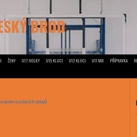
ČESKÝ BROD
B
ŽENY
U17 HOLKY
U15 KLUCI
U12 KLUCI
U11 MIX
PŘÍPRAVKA
R
cováním osobních údajů