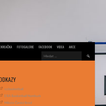
EKREAČKA
FOTOGALERIE
FACEBOOK
VIDEA
AKCE
Vyhledávání
ODKAZY
cz.basketball
ERA Basketball Nymburk
Město Český Brod