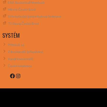
ERA Basketball Nymburk
Město Český Brod
Středočeská basketbalová federace
TJ Slavoj Český Brod
SYSTÉM
Přihlásit se
Zdroj kanálů (příspěvky)
Kanál komentářů
Česká lokalizace
Facebook
Instagram