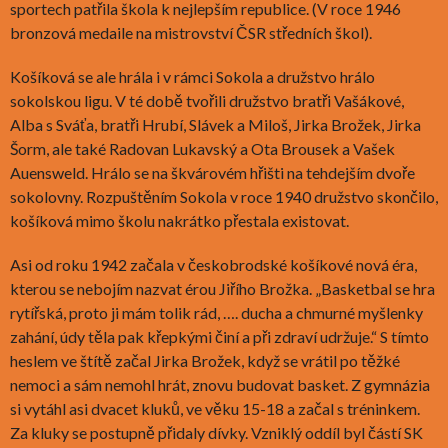
sportech patřila škola k nejlepším republice. (V roce 1946
bronzová medaile na mistrovství ČSR středních škol).
Košíková se ale hrála i v rámci Sokola a družstvo hrálo
sokolskou ligu. V té době tvořili družstvo bratři Vašákové,
Alba s Sváťa, bratři Hrubí, Slávek a Miloš, Jirka Brožek, Jirka
Šorm, ale také Radovan Lukavský a Ota Brousek a Vašek
Auensweld. Hrálo se na škvárovém hřišti na tehdejším dvoře
sokolovny. Rozpuštěním Sokola v roce 1940 družstvo skončilo,
košíková mimo školu nakrátko přestala existovat.
Asi od roku 1942 začala v českobrodské košíkové nová éra,
kterou se nebojím nazvat érou Jiřího Brožka. „Basketbal se hra
rytířská, proto ji mám tolik rád, …. ducha a chmurné myšlenky
zahání, údy těla pak křepkými činí a při zdraví udržuje.“ S tímto
heslem ve štítě začal Jirka Brožek, když se vrátil po těžké
nemoci a sám nemohl hrát, znovu budovat basket. Z gymnázia
si vytáhl asi dvacet kluků, ve věku 15-18 a začal s tréninkem.
Za kluky se postupně přidaly dívky. Vzniklý oddíl byl částí SK