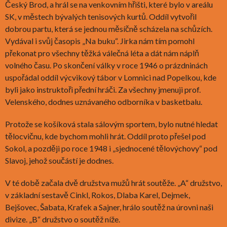
Český Brod, a hrál se na venkovním hřišti, které bylo v areálu
SK, v městech bývalých tenisových kurtů. Oddíl vytvořil
dobrou partu, která se jednou měsíčně scházela na schůzích.
Vydával i svůj časopis „Na buku“. Jirka nám tím pomohl
překonat pro všechny těžká válečná léta a dát nám náplň
volného času. Po skončení války v roce 1946 o prázdninách
uspořádal oddíl výcvikový tábor v Lomnici nad Popelkou, kde
byli jako instruktoři přední hráči. Za všechny jmenuji prof.
Velenského, dodnes uznávaného odborníka v basketbalu.
Protože se košíková stala sálovým sportem, bylo nutné hledat
tělocvičnu, kde bychom mohli hrát. Oddíl proto přešel pod
Sokol, a později po roce 1948 i „sjednocené tělovýchovy“ pod
Slavoj, jehož součástí je dodnes.
V té době začala dvě družstva mužů hrát soutěže. „A“ družstvo,
v základní sestavě Cinkl, Rokos, Dlaba Karel, Dejmek,
Bejšovec, Šabata, Krafek a Sajner, hrálo soutěž na úrovni naši
divize. „B“ družstvo o soutěž níže.