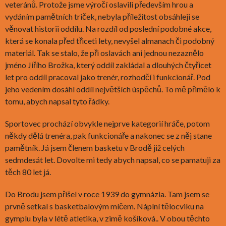
veteránů. Protože jsme výročí oslavili především hrou a
vydáním pamětních triček, nebyla příležitost obsáhleji se
věnovat historii oddílu. Na rozdíl od poslední podobné akce,
která se konala před třiceti lety, nevyšel almanach či podobný
materiál. Tak se stalo, že při oslavách ani jednou nezaznělo
jméno Jiřího Brožka, který oddíl zakládal a dlouhých čtyřicet
let pro oddíl pracoval jako trenér, rozhodčí i funkcionář. Pod
jeho vedením dosáhl oddíl největších úspěchů. To mě přimělo k
tomu, abych napsal tyto řádky.
Sportovec prochází obvykle nejprve kategorií hráče, potom
někdy dělá trenéra, pak funkcionáře a nakonec se z něj stane
pamětník. Já jsem členem basketu v Brodě již celých
sedmdesát let. Dovolte mi tedy abych napsal, co se pamatuji za
těch 80 let já.
Do Brodu jsem přišel v roce 1939 do gymnázia. Tam jsem se
prvně setkal s basketbalovým míčem. Náplní tělocviku na
gymplu byla v létě atletika, v zimě košíková.. V obou těchto