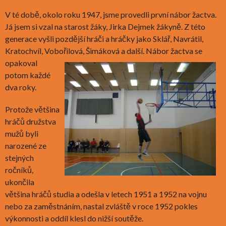
V té době, okolo roku 1947, jsme provedli první nábor žactva.
Já jsem si vzal na starost žáky, Jirka Dejmek žákyně. Z této
generace vyšli pozdější hráči a hráčky jako Sklář, Navrátil,
Kratochvíl, Vobořilová, Šimáková a další.
Nábor žactva se
opakoval
potom každé
dva roky.
Protože většina
hráčů družstva
mužů byli
narozené ze
stejných
ročníků,
ukončila
většina hráčů studia a odešla v letech 1951 a 1952 na vojnu
nebo za zaměstnáním, nastal zvláště v roce 1952 pokles
výkonnosti a oddíl klesl do nižší soutěže.