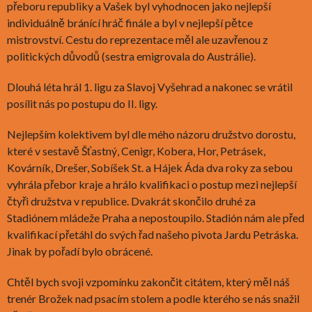
přeboru republiky a Vašek byl vyhodnocen jako nejlepší
individuálně bránící hráč finále a byl v nejlepší pětce
mistrovství. Cestu do reprezentace měl ale uzavřenou z
politických důvodů (sestra emigrovala do Austrálie).
Dlouhá léta hrál 1. ligu za Slavoj Vyšehrad a nakonec se vrátil
posílit nás po postupu do II. ligy.
Nejlepším kolektivem byl dle mého názoru družstvo dorostu,
které v sestavě Šťastný, Cenigr, Kobera, Hor, Petrásek,
Kovárník, Drešer, Sobíšek St. a Hájek Áda dva roky za sebou
vyhrála přebor kraje a hrálo kvalifikaci o postup mezi nejlepší
čtyři družstva v republice. Dvakrát skončilo druhé za
Stadiónem mládeže Praha a nepostoupilo. Stadión nám ale před
kvalifikací přetáhl do svých řad našeho pivota Jardu Petráska.
Jinak by pořadí bylo obrácené.
Chtěl bych svoji vzpomínku zakončit citátem, který měl náš
trenér Brožek nad psacím stolem a podle kterého se nás snažil