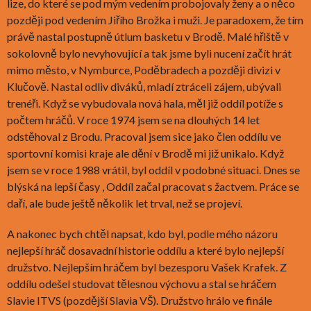
lize, do které se pod mým vedením probojovaly ženy a o něco
později pod vedením Jiřího Brožka i muži. Je paradoxem, že tím
právě nastal postupně útlum basketu v Brodě. Malé hřiště v
sokolovně bylo nevyhovující a tak jsme byli nucení začít hrát
mimo město, v Nymburce, Poděbradech a později divizi v
Klučově. Nastal odliv diváků, mladí ztráceli zájem, ubývali
trenéři. Když se vybudovala nová hala, měl již oddíl potíže s
počtem hráčů. V roce 1974 jsem se na dlouhých 14 let
odstěhoval z Brodu. Pracoval jsem sice jako člen oddílu ve
sportovní komisi kraje ale dění v Brodě mi již unikalo. Když
jsem se v roce 1988 vrátil, byl oddíl v podobné situaci. Dnes se
blýská na lepší časy , Oddíl začal pracovat s žactvem. Práce se
daří, ale bude ještě několik let trval, než se projeví.
A nakonec bych chtěl napsat, kdo byl, podle mého názoru
nejlepší hráč dosavadní historie oddílu a které bylo nejlepší
družstvo. Nejlepším hráčem byl bezesporu Vašek Krafek. Z
oddílu odešel studovat tělesnou výchovu a stal se hráčem
Slavie ITVS (pozdější Slavia VŠ). Družstvo hrálo ve finále