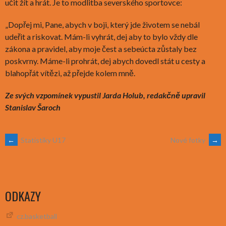
učit žít a hrát. Je to modlitba severského sportovce:
„Dopřej mi, Pane, abych v boji, který jde životem se nebál
udeřit a riskovat. Mám-li vyhrát, dej aby to bylo vždy dle
zákona a pravidel, aby moje čest a sebeúcta zůstaly bez
poskvrny. Máme-li prohrát, dej abych dovedl stát u cesty a
blahopřát vítězi, až přejde kolem mně.
Ze svých vzpomínek vypustil Jarda Holub, redakčně upravil
Stanislav Šaroch
POST
←
Statistiky U17
Nové fotky
→
NAVIGATION
ODKAZY
cz.basketball