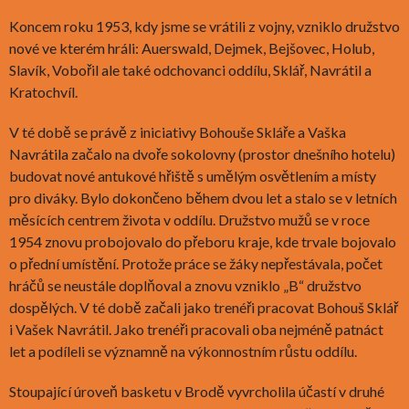
Koncem roku 1953, kdy jsme se vrátili z vojny, vzniklo družstvo
nové ve kterém hráli: Auerswald, Dejmek, Bejšovec, Holub,
Slavík, Vobořil ale také odchovanci oddílu, Sklář, Navrátil a
Kratochvíl.
V té době se právě z iniciativy Bohouše Skláře a Vaška
Navrátila začalo na dvoře sokolovny (prostor dnešního hotelu)
budovat nové antukové hřiště s umělým osvětlením a místy
pro diváky. Bylo dokončeno během dvou let a stalo se v letních
měsících centrem života v oddílu. Družstvo mužů se v roce
1954 znovu probojovalo do přeboru kraje, kde trvale bojovalo
o přední umístění. Protože práce se žáky nepřestávala, počet
hráčů se neustále doplňoval a znovu vzniklo „B“ družstvo
dospělých. V té době začali jako trenéři pracovat Bohouš Sklář
i Vašek Navrátil. Jako trenéři pracovali oba nejméně patnáct
let a podíleli se významně na výkonnostním růstu oddílu.
Stoupající úroveň basketu v Brodě vyvrcholila účastí v druhé