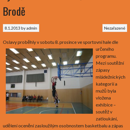
Brodě
8.1.2013
by
admin
Nezařazené
Oslavy proběhly v sobotu 8. prosince ve sportovní hale dle
určeného
programu.
Mezi soutěžní
zápasy
mládežnických
kategorií a
mužů byla
vložena
exhibice –
soutěž v
zatloukání,
udělení ocenění zasloužilým osobnostem basketbalu a zápas