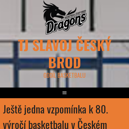
Skip
to
content
TJ SLAVOJ ČESKÝ
BROD
ODDÍL BASKETBALU
Ještě jedna vzpomínka k 80.
výročí basketbalu v Českém