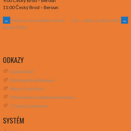
9:00 Český Brod – Beroun
11:00 Český Brod – Beroun
POST
←
Fotky ze soustředění v Nové
U11 – zpráva o utkání 10.3
→
Bystřici 2011
NAVIGATION
ODKAZY
cz.basketball
ERA Basketball Nymburk
Město Český Brod
Středočeská basketbalová federace
TJ Slavoj Český Brod
SYSTÉM