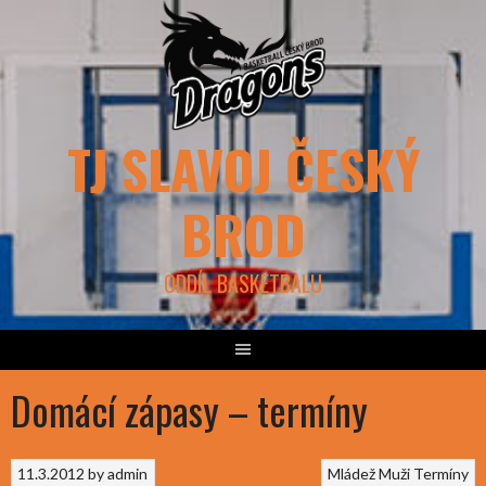
Skip
to
content
TJ SLAVOJ ČESKÝ
BROD
ODDÍL BASKETBALU
Domácí zápasy – termíny
11.3.2012
by
admin
Mládež
Muži
Termíny