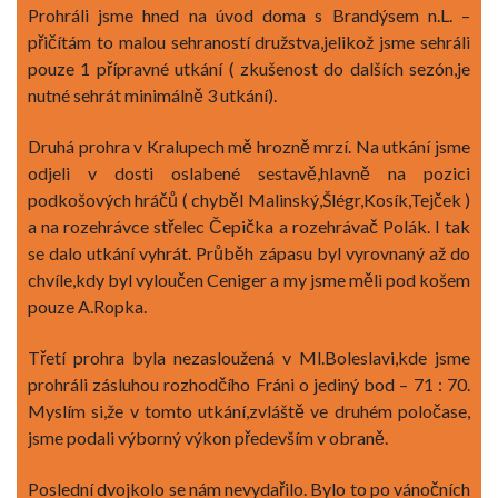
Prohráli jsme hned na úvod doma s Brandýsem n.L. –
přičítám to malou sehraností družstva,jelikož jsme sehráli
pouze 1 přípravné utkání ( zkušenost do dalších sezón,je
nutné sehrát minimálně 3 utkání).
Druhá prohra v Kralupech mě hrozně mrzí. Na utkání jsme
odjeli v dosti oslabené sestavě,hlavně na pozici
podkošových hráčů ( chyběl Malinský,Šlégr,Kosík,Tejček )
a na rozehrávce střelec Čepička a rozehrávač Polák. I tak
se dalo utkání vyhrát. Průběh zápasu byl vyrovnaný až do
chvíle,kdy byl vyloučen Ceniger a my jsme měli pod košem
pouze A.Ropka.
Třetí prohra byla nezasloužená v Ml.Boleslavi,kde jsme
prohráli zásluhou rozhodčího Fráni o jediný bod – 71 : 70.
Myslím si,že v tomto utkání,zvláště ve druhém poločase,
jsme podali výborný výkon především v obraně.
Poslední dvojkolo se nám nevydařilo. Bylo to po vánočních