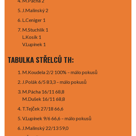
M.Pácha 2
J.Malinský 2
L.Ceniger 1
M.Stuchlík 1
L.Kosík 1
V.Lupínek 1
TABULKA STŘELCŮ TH:
M.Koudela 2/2 100% – málo pokusů
J.Polák 6/5 83,3 – málo pokusů
M.Pácha 16/11 68,8
M.Dušek 16/11 68,8
T.Tejček 27/18 66,6
V.Lupínek 9/6 66,6 – málo pokusů
J.Malinský 22/13 59,0