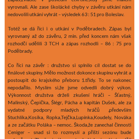
vyrovnali. Ale zase školácké chyby v závěru utkání nám
nedovolili utkání vyhrát – výsledek 63 : 51 pro Boleslav.
Totéž se dá říci i o utkání v Poděbradech. Zápas byl
vyrovnaný až do závěru, 2 min. před koncem nám však
rozhodčí udělili 3 TCH a zápas rozhodli – 86 : 75 pro
Poděbrady.
Co říci na závěr : družstvo si splnilo cíl dostat se do
finálové skupiny. Mělo možnost dokonce skupinu vyhrát a
postoupit do krajského přeboru 1.třídy. To se nakonec
nepodařilo. Myslím si,že jsme odvedli dobrý výkon.
Výkonnost družstva drželi zkušení hráči – Šťastný,
Malinský, Čepička, Šlégr, Pácha a kapitán Dušek, ale za
vydatné podpory mladých hráčů ,především
Stuchlíka,Kosíka, Ropka,Tejčka,Lupínka,Koudely, Nováka
a ze začátku Poláka – nemoc. Škoda,že zanechal činnosti
Ceniger – snad si to rozmyslí a příští sezónu bude