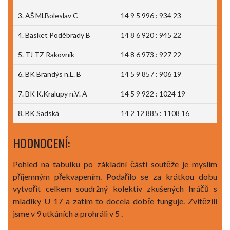
3. AŠ Ml.Boleslav C
14 9 5 996 : 934 23
4. Basket Poděbrady B
14 8 6 920 : 945 22
5. TJ TZ Rakovník
14 8 6 973 : 927 22
6. BK Brandýs n.L. B
14 5 9 857 : 906 19
7. BK K.Kralupy n.V. A
14 5 9 922 : 1024 19
8. BK Sadská
14 2 12 885 : 1108 16
HODNOCENÍ:
Pohled na tabulku po základní části soutěže je myslím
příjemným překvapením. Podařilo se za krátkou dobu
vytvořit celkem soudržný kolektiv zkušených hráčů s
mladíky U 17 a zatím to docela dobře funguje. Zvítězili
jsme v 9 utkáních a prohráli v 5 .