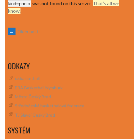
was not found on this server.
That’s all we
kind=photo
know.
POSTS
←
Older posts
NAVIGATION
ODKAZY
cz.basketball
ERA Basketball Nymburk
Město Český Brod
Středočeská basketbalová federace
TJ Slavoj Český Brod
SYSTÉM