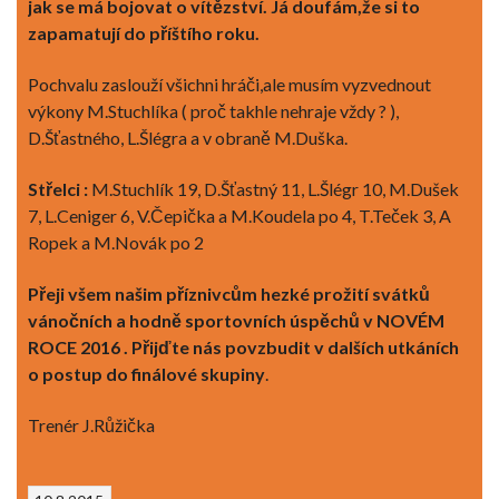
jak se má bojovat o vítězství. Já doufám,že si to
zapamatují do příštího roku.
Pochvalu zaslouží všichni hráči,ale musím vyzvednout
výkony M.Stuchlíka ( proč takhle nehraje vždy ? ),
D.Šťastného, L.Šlégra a v obraně M.Duška.
Střelci :
M.Stuchlík 19, D.Šťastný 11, L.Šlégr 10, M.Dušek
7, L.Ceniger 6, V.Čepička a M.Koudela po 4, T.Teček 3, A
Ropek a M.Novák po 2
Přeji všem našim příznivcům hezké prožití svátků
vánočních a hodně sportovních úspěchů v NOVÉM
ROCE 2016 .
Přijďte nás povzbudit v dalších utkáních
o postup do finálové skupiny
.
Trenér J.Růžička