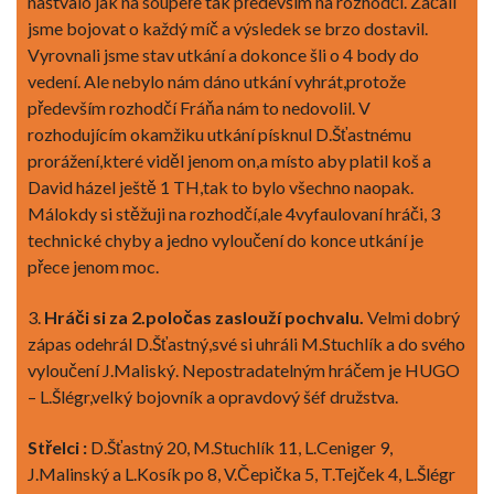
naštvalo jak na soupeře tak především na rozhodčí. Začali
jsme bojovat o každý míč a výsledek se brzo dostavil.
Vyrovnali jsme stav utkání a dokonce šli o 4 body do
vedení. Ale nebylo nám dáno utkání vyhrát,protože
především rozhodčí Fráňa nám to nedovolil. V
rozhodujícím okamžiku utkání písknul D.Šťastnému
prorážení,které viděl jenom on,a místo aby platil koš a
David házel ještě 1 TH,tak to bylo všechno naopak.
Málokdy si stěžuji na rozhodčí,ale 4vyfaulovaní hráči, 3
technické chyby a jedno vyloučení do konce utkání je
přece jenom moc.
3.
Hráči si za 2.poločas zaslouží pochvalu.
Velmi dobrý
zápas odehrál D.Šťastný,své si uhráli M.Stuchlík a do svého
vyloučení J.Maliský. Nepostradatelným hráčem je HUGO
– L.Šlégr,velký bojovník a opravdový šéf družstva.
Střelci :
D.Šťastný 20, M.Stuchlík 11, L.Ceniger 9,
J.Malinský a L.Kosík po 8, V.Čepička 5, T.Tejček 4, L.Šlégr