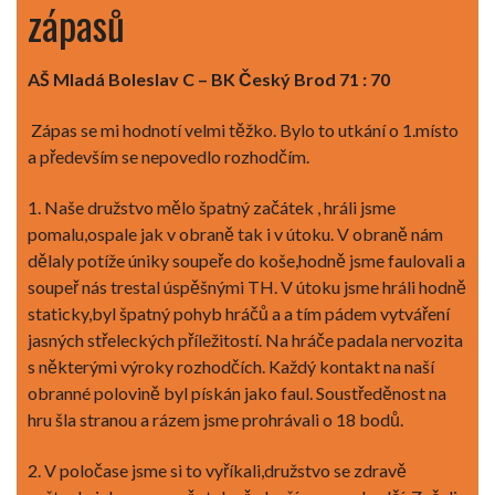
zápasů
AŠ Mladá Boleslav C – BK Český Brod 71 : 70
Zápas se mi hodnotí velmi těžko. Bylo to utkání o 1.místo
a především se nepovedlo rozhodčím.
1. Naše družstvo mělo špatný začátek , hráli jsme
pomalu,ospale jak v obraně tak i v útoku. V obraně nám
dělaly potíže úniky soupeře do koše,hodně jsme faulovali a
soupeř nás trestal úspěšnými TH. V útoku jsme hráli hodně
staticky,byl špatný pohyb hráčů a a tím pádem vytváření
jasných střeleckých příležitostí. Na hráče padala nervozita
s některými výroky rozhodčích. Každý kontakt na naší
obranné polovině byl pískán jako faul. Soustředěnost na
hru šla stranou a rázem jsme prohrávali o 18 bodů.
2. V poločase jsme si to vyříkali,družstvo se zdravě