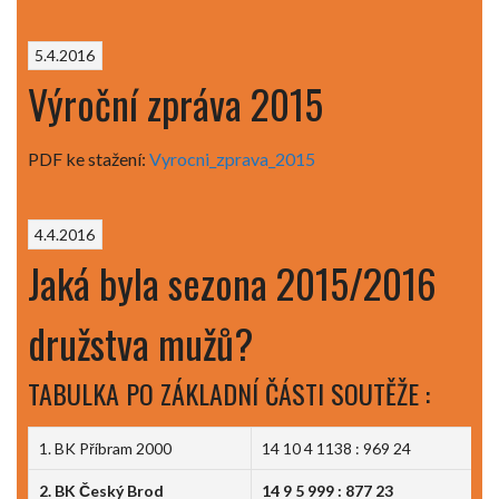
5.4.2016
Výroční zpráva 2015
PDF ke stažení:
Vyrocni_zprava_2015
4.4.2016
Jaká byla sezona 2015/2016
družstva mužů?
TABULKA PO ZÁKLADNÍ ČÁSTI SOUTĚŽE :
1. BK Příbram 2000
14 10 4 1138 : 969 24
2. BK Český Brod
14 9 5 999 : 877 23