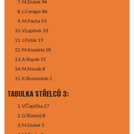
M.Dušek 94
L.Ceniger 86
M.Pácha 59
V.Lupínek 33
J.Polák 19
M.Koudela 18
A Ropek 15
M.Novák 8
K.Rosenstein 1
TABULKA STŘELCŮ 3:
V.Čepička 27
D.Šťastný 8
M.Dušek 5