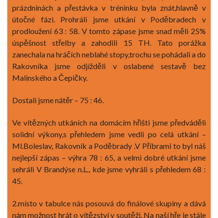
prázdninách a přestávka v tréninku byla znát,hlavně v
útočné fázi. Prohráli jsme utkání v Poděbradech v
prodloužení 63 : 58. V tomto zápase jsme snad měli 25%
úspěšnost střelby a zahodili 15 TH. Tato porážka
zanechala na hráčích neblahé stopy,trochu se pohádali a do
Rakovníka jsme odjížděli v oslabené sestavě bez
Malinského a Čepičky.
Dostali jsme nátěr – 75 : 46.
Ve vítězných utkáních na domácím hřišti jsme předváděli
solidní výkony,s přehledem jsme vedli po celá utkání –
Ml.Boleslav, Rakovník a Poděbrady .V Příbrami to byl náš
nejlepší zápas – výhra 78 : 65, a velmi dobré utkání jsme
sehráli V Brandýse n.L., kde jsme vyhráli s přehledem 68 :
45.
2.místo v tabulce nás posouvá do finálové skupiny a dává
nám možnost hrát o vítězství v soutěži. Na naší hře je stále