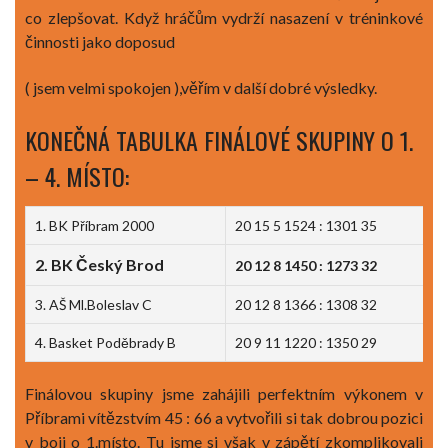
co zlepšovat. Když hráčům vydrží nasazení v tréninkové
činnosti jako doposud
( jsem velmi spokojen ),věřím v další dobré výsledky.
KONEČNÁ TABULKA FINÁLOVÉ SKUPINY O 1.
– 4. MÍSTO:
1. BK Příbram 2000
20 15 5 1524 : 1301 35
2. BK Český Brod
20 12 8 1450 : 1273 32
3. AŠ Ml.Boleslav C
20 12 8 1366 : 1308 32
4. Basket Poděbrady B
20 9 11 1220 : 1350 29
Finálovou skupiny jsme zahájili perfektním výkonem v
Příbrami vítězstvím 45 : 66 a vytvořili si tak dobrou pozici
v boji o 1.místo. Tu jsme si však v zápětí zkomplikovali