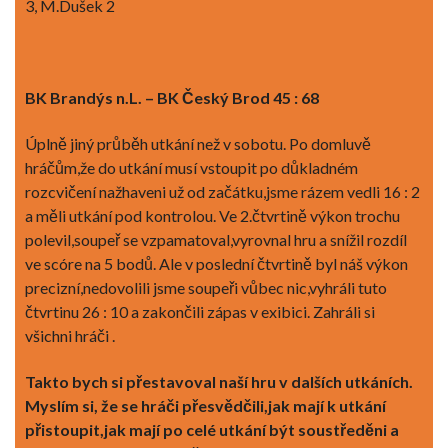
3, M.Dušek 2
BK Brandýs n.L. – BK Český Brod 45 : 68
Úplně jiný průběh utkání než v sobotu. Po domluvě
hráčům,že do utkání musí vstoupit po důkladném
rozcvičení nažhaveni už od začátku,jsme rázem vedli 16 : 2
a měli utkání pod kontrolou. Ve 2.čtvrtině výkon trochu
polevil,soupeř se vzpamatoval,vyrovnal hru a snížil rozdíl
ve scóre na 5 bodů. Ale v poslední čtvrtině byl náš výkon
precizní,nedovolili jsme soupeři vůbec nic,vyhráli tuto
čtvrtinu 26 : 10 a zakončili zápas v exibici. Zahráli si
všichni hráči .
Takto bych si přestavoval naší hru v dalších utkáních.
Myslím si, že se hráči přesvědčili,jak mají k utkání
přistoupit,jak mají po celé utkání být soustředěni a