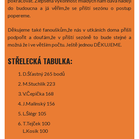
pokračovat. Zlepšená výkonnost mladých nám dává naději
do budoucna a já věřím,že se příští sezónu o postup
popereme.
Děkujeme také fanouškům,že nás v utkáních doma přišli
podpořit a doufám,že v příští sezóně to bude stejné a
možná že i ve větším počtu. Ještě jednou DĚKUJEME.
STŘELECKÁ TABULKA:
D.Šťastný 265 bodů
M.Stuchlík 223
V.Čepička 168
J.Malinský 156
L.Šlégr 105
T.Tejček 100
L.Kosík 100