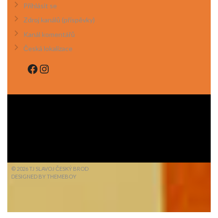
Přihlásit se
Zdroj kanálů (příspěvky)
Kanál komentářů
Česká lokalizace
Facebook
Instagram
© 2026 TJ SLAVOJ ČESKÝ BROD
DESIGNED BY THEMEBOY