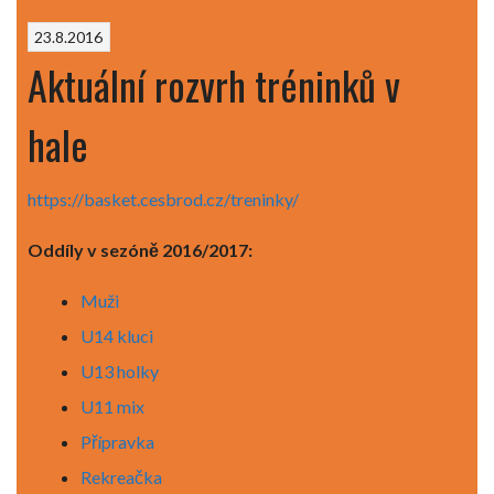
23.8.2016
Aktuální rozvrh tréninků v
hale
https://basket.cesbrod.cz/treninky/
Oddíly v sezóně 2016/2017:
Muži
U14 kluci
U13 holky
U11 mix
Přípravka
Rekreačka