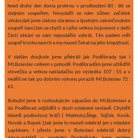
hned druhý den doma prohrou v prodloužení 80 : 86 se
stejným soupeřem. Nevydařil se nám vůbec začátek
utkání,dali jsme slabou obranou a špatným zakončováním
soupeři šanci,ten se chytil a i přes velkou bojovnost v další
části utkání se nám nepodařilo vyhrát. Tím pádem měl
soupeř trochu navrch a my museli čekat na jeho klopýtnutí.
V dalším dvojkole jsme přehráli jak Poděbrady tak i
Ml.Boleslav celkem v pohodě. Poděbradům jsme uštědřili
stovečku a velkou nakládačku po výsledku 107 : 55 a v
neděli ne tak po dobrém výkonu porazili Ml.Boleslav 72 :
61.
Bohužel jsme k rozhodujícím zápasům do Ml.Boleslavi a
do Poděbrad odjížděli v dosti oslabené sestavě. Chyběli
hlavně podkošový hráči ( Malinský,Šlégr, Tejček, Kosík,
Novák a Ropek ),tak jsme to museli odehrát jen s mladým
Lupínkem. I přesto jsme v Boleslavi odehráli dobrý
zápas,zvláště v poslední čtvrtině,kdy jsme málem