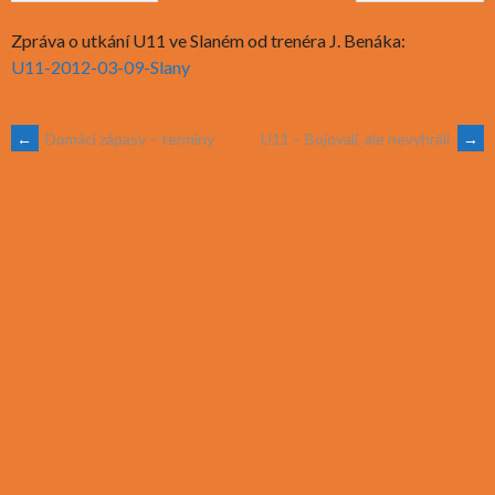
Zpráva o utkání U11 ve Slaném od trenéra J. Benáka:
U11-2012-03-09-Slany
POST
←
Domácí zápasy – termíny
U11 – Bojovali, ale nevyhráli
→
NAVIGATION