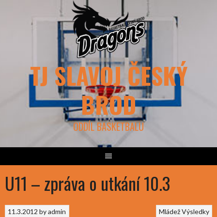
Skip
to
content
TJ SLAVOJ ČESKÝ
BROD
ODDÍL BASKETBALU
U11 – zpráva o utkání 10.3
11.3.2012
by
admin
Mládež
Výsledky