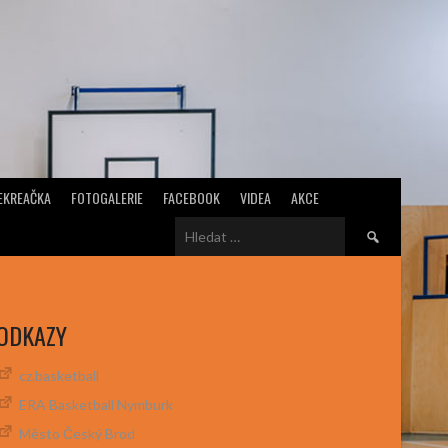
EKREAČKA
FOTOGALERIE
FACEBOOK
VIDEA
AKCE
Vyhledávání
ODKAZY
cz.basketball
ERA Basketball Nymburk
Město Český Brod