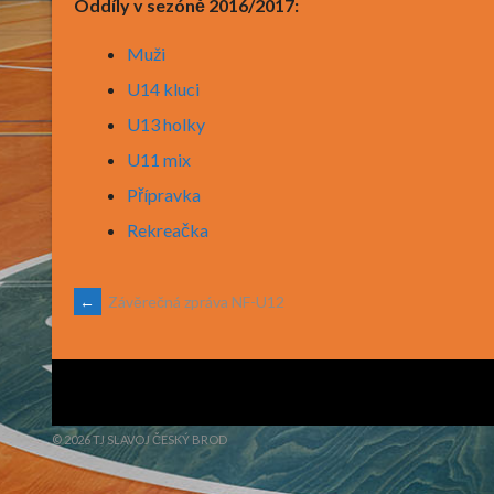
Oddíly v sezóně 2016/2017:
Muži
U14 kluci
U13 holky
U11 mix
Přípravka
Rekreačka
POST
←
Závěrečná zpráva NF-U12
NAVIGATION
© 2026 TJ SLAVOJ ČESKÝ BROD