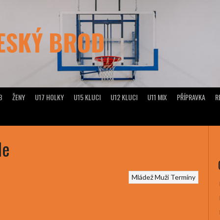
ČESKÝ BROD
B
ŽENY
U17 HOLKY
U15 KLUCI
U12 KLUCI
U11 MIX
PŘÍPRAVKA
R
le
Mládež
Muži
Termíny