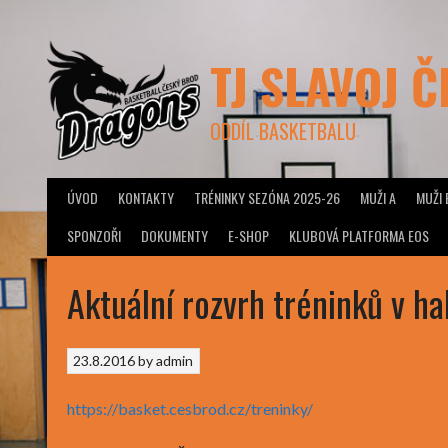
Skip
to
content
TJ SLAVOJ 
ODDÍL BASKETBALU
ÚVOD
KONTAKTY
TRÉNINKY SEZÓNA 2025-26
MUŽI A
MUŽI 
SPONZOŘI
DOKUMENTY
E-SHOP
KLUBOVÁ PLATFORMA EOS
Aktuální rozvrh tréninků v ha
23.8.2016
by
admin
https://basket.cesbrod.cz/treninky/