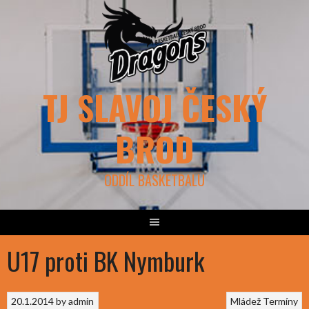
Skip
to
content
TJ SLAVOJ ČESKÝ
BROD
ODDÍL BASKETBALU
U17 proti BK Nymburk
20.1.2014
by
admin
Mládež
Termíny