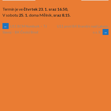
Termín je ve
čtvrtek 23. 1.
sraz 16.50,
V sobotu
25. 1.
doma Mělník,
sraz 8.15.
POST
←
U11 BCM Nymburk – TJ
U11 proti BK Brandýs nad Labem,
o.s. B
→
Slavoj – BK Český Brod
NAVIGATION