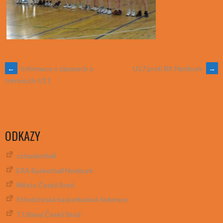
POST
←
Informace o zápasech a
U17 proti BK Nymburk
→
trénincích U11
NAVIGATION
ODKAZY
cz.basketball
ERA Basketball Nymburk
Město Český Brod
Středočeská basketbalová federace
TJ Slavoj Český Brod