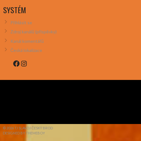
SYSTÉM
Přihlásit se
Zdroj kanálů (příspěvky)
Kanál komentářů
Česká lokalizace
Facebook
Instagram
© 2026 TJ SLAVOJ ČESKÝ BROD
DESIGNED BY THEMEBOY