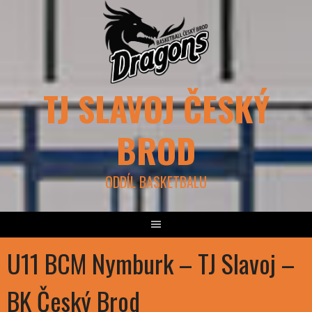
Skip
to
content
TJ SLAVOJ ČESKÝ
BROD
ODDÍL BASKETBALU
U11 BCM Nymburk – TJ Slavoj –
BK Český Brod