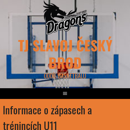
Skip
to
content
TJ SLAVOJ ČESKÝ
BROD
ODDÍL BASKETBALU
Informace o zápasech a
trénincích U11