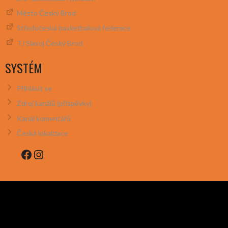
Město Český Brod
Středočeská basketbalová federace
TJ Slavoj Český Brod
SYSTÉM
Přihlásit se
Zdroj kanálů (příspěvky)
Kanál komentářů
Česká lokalizace
Facebook
Instagram