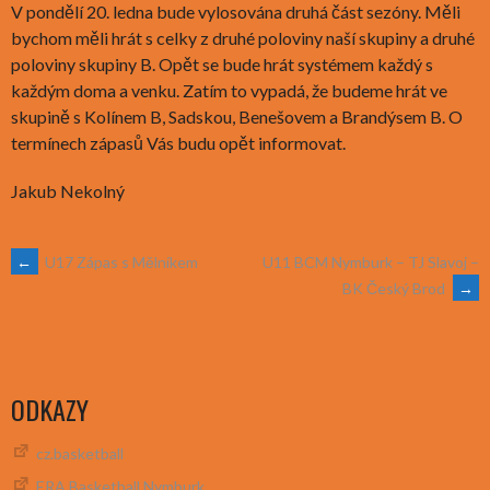
V pondělí 20. ledna bude vylosována druhá část sezóny. Měli
bychom měli hrát s celky z druhé poloviny naší skupiny a druhé
poloviny skupiny B. Opět se bude hrát systémem každý s
každým doma a venku. Zatím to vypadá, že budeme hrát ve
skupině s Kolínem B, Sadskou, Benešovem a Brandýsem B. O
termínech zápasů Vás budu opět informovat.
Jakub Nekolný
POST
←
U17 Zápas s Mělníkem
U11 BCM Nymburk – TJ Slavoj –
BK Český Brod
→
NAVIGATION
ODKAZY
cz.basketball
ERA Basketball Nymburk