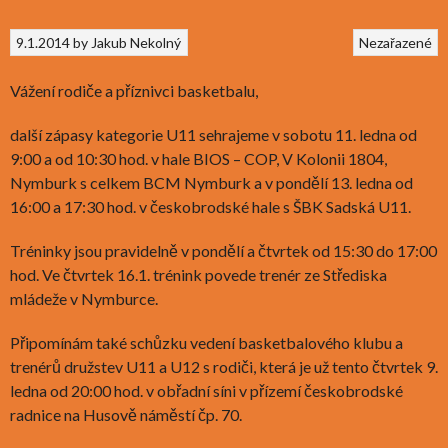
9.1.2014
by
Jakub Nekolný
Nezařazené
Vážení rodiče a příznivci basketbalu,
další zápasy kategorie U11 sehrajeme v sobotu 11. ledna od
9:00 a od 10:30 hod. v hale BIOS – COP, V Kolonii 1804,
Nymburk s celkem BCM Nymburk a v pondělí 13. ledna od
16:00 a 17:30 hod. v českobrodské hale s ŠBK Sadská U11.
Tréninky jsou pravidelně v pondělí a čtvrtek od 15:30 do 17:00
hod. Ve čtvrtek 16.1. trénink povede trenér ze Střediska
mládeže v Nymburce.
Připomínám také schůzku vedení basketbalového klubu a
trenérů družstev U11 a U12 s rodiči, která je už tento čtvrtek 9.
ledna od 20:00 hod. v obřadní síni v přízemí českobrodské
radnice na Husově náměstí čp. 70.