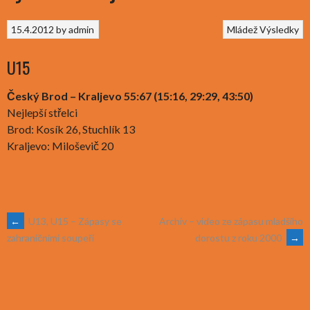
15.4.2012
by
admin
Mládež
Výsledky
U15
Český Brod – Kraljevo 55:67 (15:16, 29:29, 43:50)
Nejlepší střelci
Brod: Kosík 26, Stuchlík 13
Kraljevo: Miloševič 20
POST
←
U13, U15 – Zápasy se
Archiv – video ze zápasu mladšího
dorostu z roku 2000
→
zahraničními soupeři
NAVIGATION