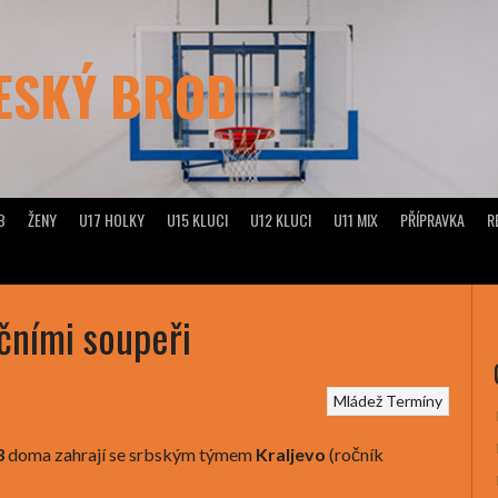
ČESKÝ BROD
B
ŽENY
U17 HOLKY
U15 KLUCI
U12 KLUCI
U11 MIX
PŘÍPRAVKA
R
čními soupeři
Mládež
Termíny
3
doma zahrají se srbským týmem
Kraljevo
(ročník