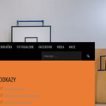
EKREAČKA
FOTOGALERIE
FACEBOOK
VIDEA
AKCE
Vyhledávání
ODKAZY
cz.basketball
ERA Basketball Nymburk
Město Český Brod