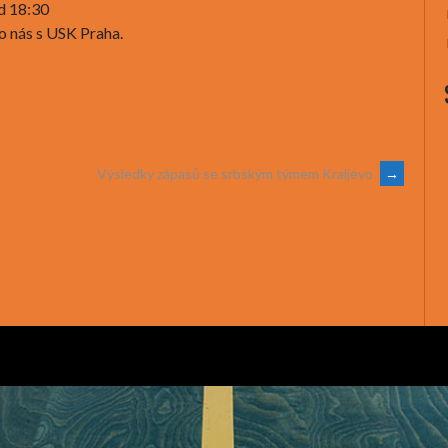
d 18:30
o nás s USK Praha.
Výsledky zápasů se srbským týmem Kraljevo
→