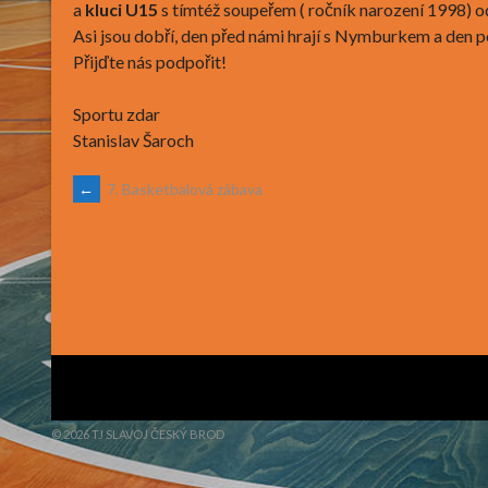
a
kluci U15
s tímtéž soupeřem ( ročník narození 1998) o
Asi jsou dobří, den před námi hrají s Nymburkem a den p
Přijďte nás podpořit!
Sportu zdar
Stanislav Šaroch
POST
←
7. Basketbalová zábava
NAVIGATION
© 2026 TJ SLAVOJ ČESKÝ BROD