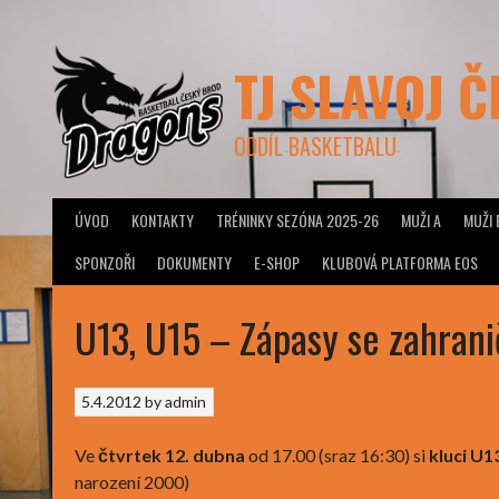
Skip
to
content
TJ SLAVOJ 
ODDÍL BASKETBALU
ÚVOD
KONTAKTY
TRÉNINKY SEZÓNA 2025-26
MUŽI A
MUŽI 
SPONZOŘI
DOKUMENTY
E-SHOP
KLUBOVÁ PLATFORMA EOS
U13, U15 – Zápasy se zahrani
5.4.2012
by
admin
Ve
čtvrtek 12. dubna
od 17.00 (sraz 16:30) si
kluci U1
narození 2000)