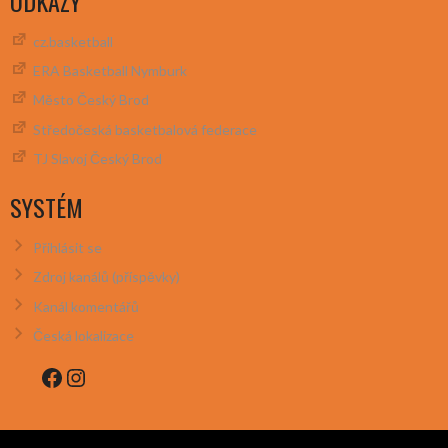
ODKAZY
cz.basketball
ERA Basketball Nymburk
Město Český Brod
Středočeská basketbalová federace
TJ Slavoj Český Brod
SYSTÉM
Přihlásit se
Zdroj kanálů (příspěvky)
Kanál komentářů
Česká lokalizace
Facebook
Instagram