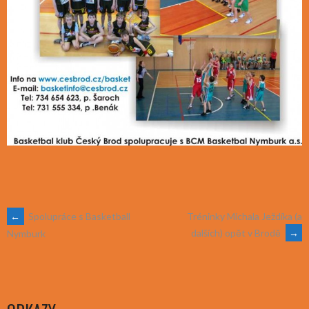
POST
←
Spolupráce s Basketball
Tréninky Michala Ježdíka (a
dalších) opět v Brodě
→
Nymburk
NAVIGATION