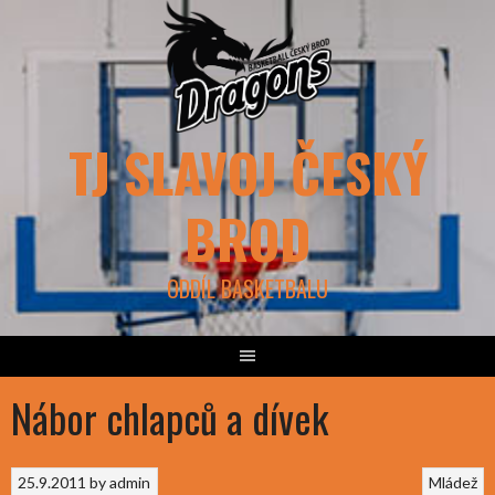
Skip
to
content
TJ SLAVOJ ČESKÝ
BROD
ODDÍL BASKETBALU
Nábor chlapců a dívek
25.9.2011
by
admin
Mládež