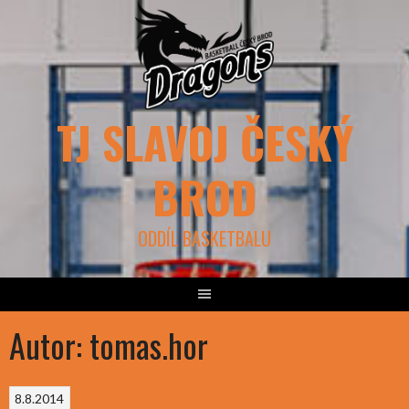
Skip
to
content
TJ SLAVOJ ČESKÝ
BROD
ODDÍL BASKETBALU
Autor:
tomas.hor
8.8.2014